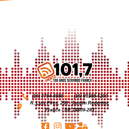
(16) 3704-0888
(16) 99388-5200
R. Luís Píres, 250 - Jardim Redentor,
Franca - SP, 14409-283