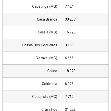
Capetinga (MG)
7.424
Casa Branca
30.207
Cássia (MG)
16.925
Cássia Dos Coqueiros
3.158
Claraval (MG)
4.666
Colina
18.320
Colômbia
6.923
Conquista (MG)
7.719
Cravinhos
31.229