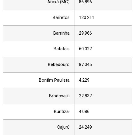
Araxá (MG)
86.896
Barretos
120.211
Barrinha
29.966
Batatais
60.027
Bebedouro
87.045
Bonfim Paulista
4.229
Brodowski
22.837
Buritizal
4.086
Cajurú
24.249