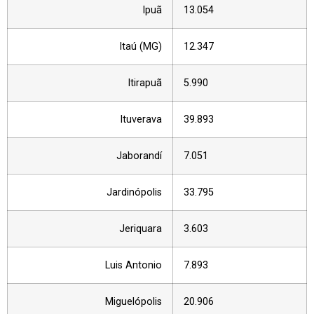
Ipuã
13.054
Itaú (MG)
12.347
Itirapuã
5.990
Ituverava
39.893
Jaborandí
7.051
Jardinópolis
33.795
Jeriquara
3.603
Luis Antonio
7.893
Miguelópolis
20.906