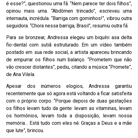
é esse?”, questionou uma fã. “Nem parece ter dois filhos”,
opinou mais uma. “Abdômen trincado”, escreveu uma
internauta, incrédula. “Barriga com gominhos!”, vibrou outra
seguidora. “Chora nessa barriga, Brasil”, resumiu outra fã.
Para se bronzear, Andressa elegeu um biquíni asa delta
fio-dental com sutiã estruturado. Em um vídeo também
postado em sua rede social, a artista apareceu brincando
de empurrar os filhos num balanço. “Prometem que não
vão crescer distantes”, pediu, citando a música “Promete”,
de Ana Vilela.
Apesar dos inúmeros elogios, Andressa garantiu
recentemente que só agora está voltando a ficar satisfeita
com o próprio corpo. “Porque depois de duas gestações
os filhos levam tudo da gente: levam as vitaminas, levam
os hormônios, levam toda a disposição, levam nossa
memória… Está tudo com eles né. Graças a Deus e a mãe
que lute”, brincou.