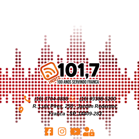
(16) 3704-0888
(16) 99388-5200
R. Luís Píres, 250 - Jardim Redentor,
Franca - SP, 14409-283